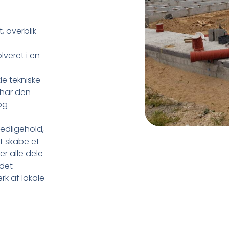
, overblik
lveret i en
de tekniske
 har den
 og
vedligehold,
t skabe et
r alle dele
 det
rk af lokale