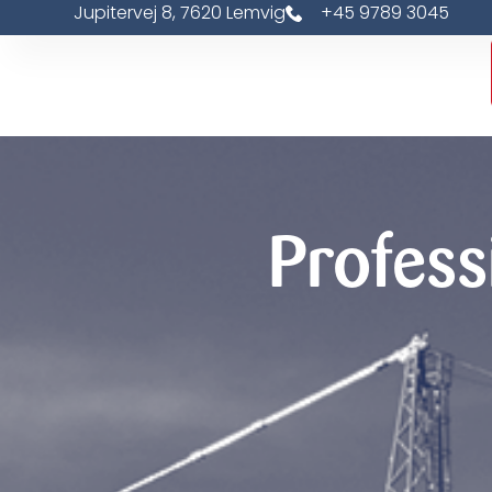
Jupitervej 8, 7620 Lemvig
+45 9789 3045
Gå
til
indholdet
Profess