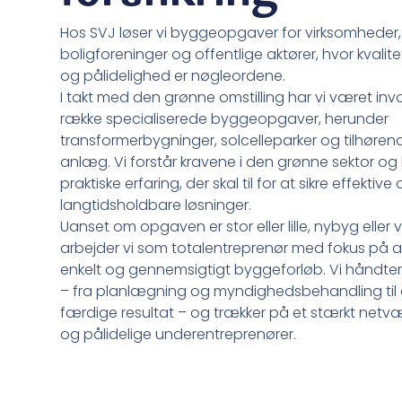
Hos SVJ løser vi byggeopgaver for virksomheder,
boligforeninger og offentlige aktører, hvor kvalitet
og pålidelighed er nøgleordene.
I takt med den grønne omstilling har vi været invo
række specialiserede byggeopgaver, herunder
transformerbygninger, solcelleparker og tilhøren
anlæg. Vi forstår kravene i den grønne sektor og
praktiske erfaring, der skal til for at sikre effektive
langtidsholdbare løsninger.
Uanset om opgaven er stor eller lille, nybyg eller 
arbejder vi som totalentreprenør med fokus på a
enkelt og gennemsigtigt byggeforløb. Vi håndtere
– fra planlægning og myndighedsbehandling til
færdige resultat – og trækker på et stærkt netvæ
og pålidelige underentreprenører.