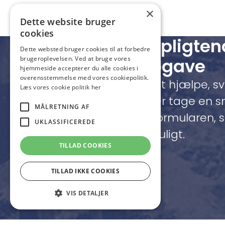
×
Dette website bruger
cookies
Få et uforpligten
Dette websted bruger cookies til at forbedre
på din opgave
brugeroplevelsen. Ved at bruge vores
hjemmeside accepterer du alle cookies i
overensstemmelse med vores cookiepolitik.
Vi står klar til at hjælpe, 
Læs vores cookie politik her
spørgsmål eller tage en 
MÅLRETNING AF
idéer. Udfyld formularen, s
UKLASSIFICEREDE
dig hurtigst muligt.
TILLAD COOKIES
TILLAD IKKE COOKIES
VIS DETALJER