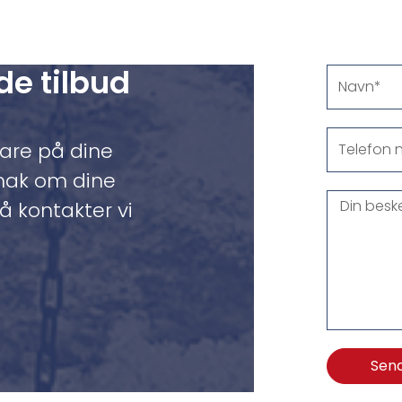
de tilbud
Navn
Telefon
svare på dine
nr.
snak om dine
Din
å kontakter vi
besked
Sen