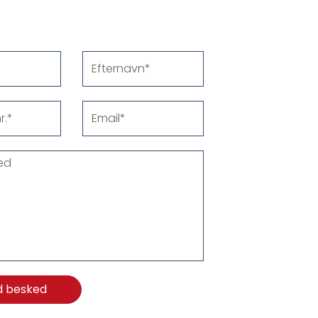
Efternavn
Email
d besked