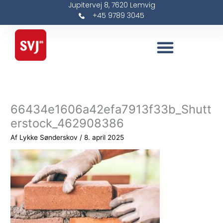
Jupitervej 8, 7620 Lemvig
Gå
+45 9789 3045
til
indholdet
66434e1606a42efa7913f33b_Shutt
erstock_462908386
Af
Lykke Sønderskov
/
8. april 2025