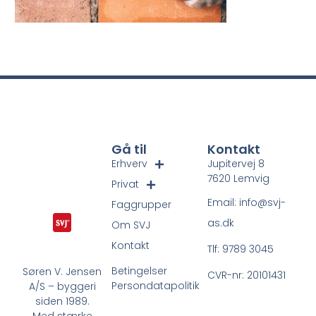
Gå til
Kontakt
Erhverv
Jupitervej 8
7620 Lemvig
Privat
Email: info@svj-
Faggrupper
as.dk
Om SVJ
Kontakt
Tlf: 9789 3045
Betingelser
Søren V. Jensen
CVR-nr: 20101431
Persondatapolitik
A/S – byggeri
siden 1989.
Med stærke