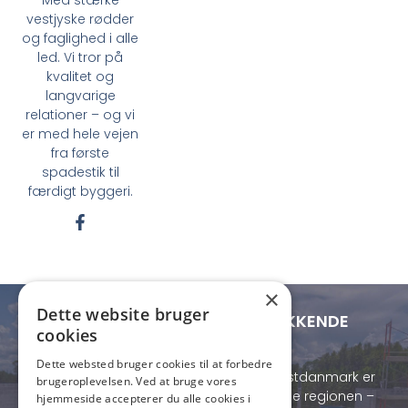
vestjyske rødder
og faglighed i alle
led. Vi tror på
kvalitet og
langvarige
relationer – og vi
er med hele vejen
fra første
spadestik til
færdigt byggeri.
F
a
c
e
b
×
o
Dette website bruger
o
LOKAL FORANKRING - LANDSDÆKKENDE
cookies
k
RÆKKEVIDDE
-
Dette websted bruger cookies til at forbedre
f
Med base i Lemvig og projekter i hele Vestdanmark er
brugeroplevelsen. Ved at bruge vores
vi både lokalt forankrede og fleksible i hele regionen –
hjemmeside accepterer du alle cookies i