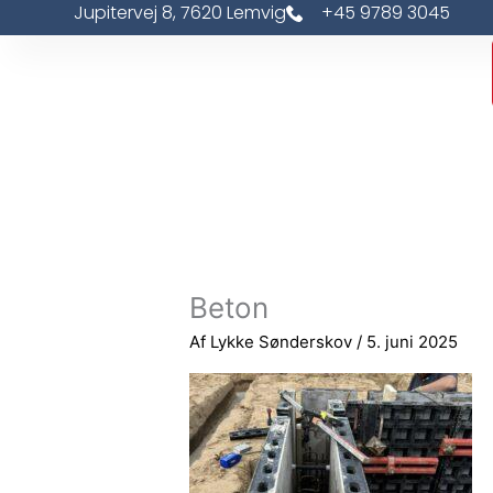
Jupitervej 8, 7620 Lemvig
+45 9789 3045
Gå
til
indholdet
Beton
Af
Lykke Sønderskov
/
5. juni 2025