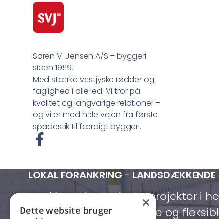
Søren V. Jensen A/S – byggeri
siden 1989.
Med stærke vestjyske rødder og
faglighed i alle led. Vi tror på
kvalitet og langvarige relationer –
og vi er med hele vejen fra første
spadestik til færdigt byggeri.
F
a
c
LOKAL FORANKRING - LANDSDÆKKENDE
e
b
Med base i Lemvig og projekter i h
×
o
Dette website bruger
vi både lokalt forankrede og fleksibl