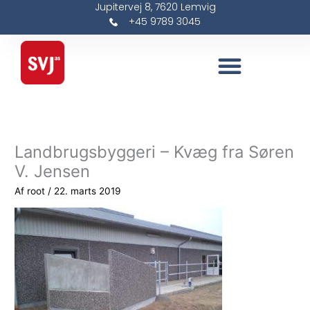
Jupitervej 8, 7620 Lemvig
Gå
+45 9789 3045
til
indholdet
Landbrugsbyggeri – Kvæg fra Søren
V. Jensen
Af
root
/
22. marts 2019