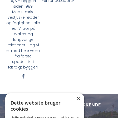
Persondatapolitik
A/S – byggeri
siden 1989.
Med stærke
vestjyske rødder
og faglighed i alle
led. Vi tror på
kvalitet og
langvarige
relationer – og vi
er med hele vejen
fra første
spadestik til
færdigt byggeri.
F
a
c
e
b
×
o
Dette website bruger
o
LOKAL FORANKRING - LANDSDÆKKENDE
cookies
k
RÆKKEVIDDE
-
Dette websted bruger cookies til at forbedre