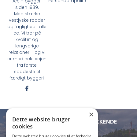
Persondatapolitik
A/S – byggeri
siden 1989.
Med stærke
vestjyske rødder
og faglighed i alle
led. Vi tror på
kvalitet og
langvarige
relationer – og vi
er med hele vejen
fra første
spadestik til
færdigt byggeri.
F
a
c
e
b
×
o
Dette website bruger
o
LOKAL FORANKRING - LANDSDÆKKENDE
cookies
k
RÆKKEVIDDE
-
Dette websted bruger cookies til at forbedre