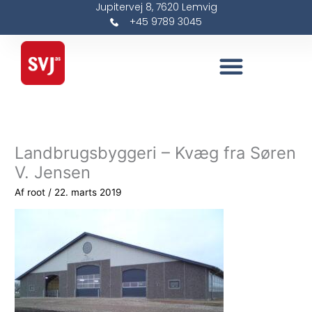
Jupitervej 8, 7620 Lemvig
Gå
+45 9789 3045
til
indholdet
Landbrugsbyggeri – Kvæg fra Søren
V. Jensen
Af
root
/
22. marts 2019