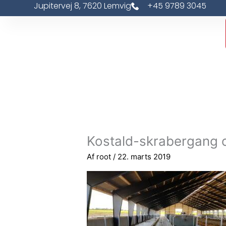
Jupitervej 8, 7620 Lemvig
+45 9789 3045
Gå
til
indholdet
Kostald-skrabergang 
Af
root
/
22. marts 2019