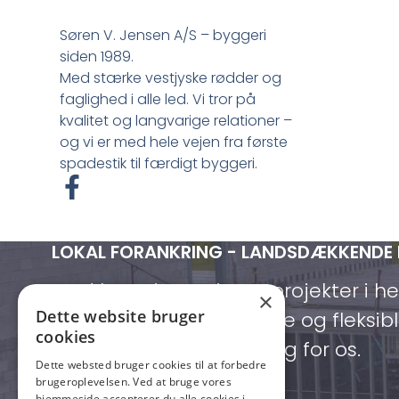
Søren V. Jensen A/S – byggeri
siden 1989.
Med stærke vestjyske rødder og
faglighed i alle led. Vi tror på
kvalitet og langvarige relationer –
og vi er med hele vejen fra første
spadestik til færdigt byggeri.
F
a
c
LOKAL FORANKRING - LANDSDÆKKENDE
e
b
Med base i Lemvig og projekter i h
×
o
Dette website bruger
vi både lokalt forankrede og fleksibl
o
cookies
kommer, når du har brug for os.
k
Dette websted bruger cookies til at forbedre
-
brugeroplevelsen. Ved at bruge vores
hjemmeside accepterer du alle cookies i