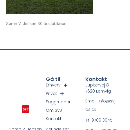
Søren V. Jensen 30 års jubilæum
Gå til
Kontakt
Erhverv
Jupitervej 8
7620 Lemvig
Privat
Email: info@svj-
Faggrupper
as.dk
Om SVJ
Kontakt
Tlf: 9789 3045
Betingelser
Søren V. Jensen