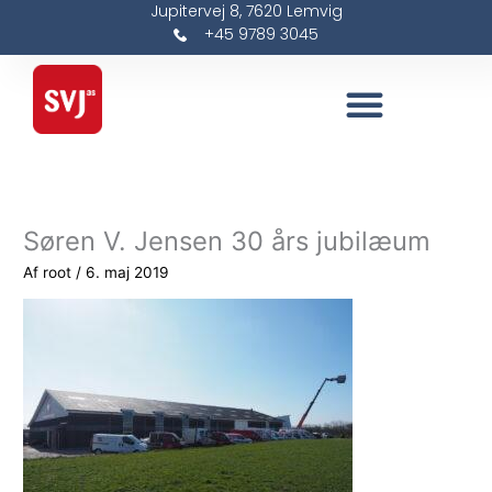
Jupitervej 8, 7620 Lemvig
Gå
+45 9789 3045
til
indholdet
Søren V. Jensen 30 års jubilæum
Af
root
/
6. maj 2019