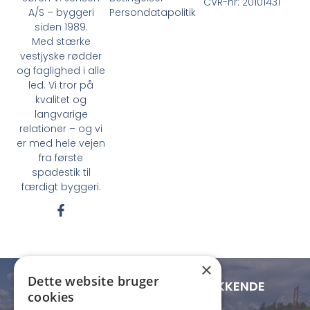
CVR-nr: 20101431
Persondatapolitik
A/S – byggeri
siden 1989.
Med stærke
vestjyske rødder
og faglighed i alle
led. Vi tror på
kvalitet og
langvarige
relationer – og vi
er med hele vejen
fra første
spadestik til
færdigt byggeri.
F
a
c
e
b
×
o
Dette website bruger
o
LOKAL FORANKRING - LANDSDÆKKENDE
cookies
k
RÆKKEVIDDE
-