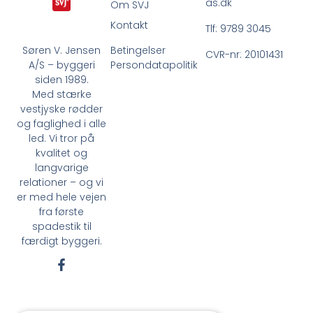
as.dk
Om SVJ
Kontakt
Tlf: 9789 3045
Betingelser
Søren V. Jensen
CVR-nr: 20101431
Persondatapolitik
A/S – byggeri
siden 1989.
Med stærke
vestjyske rødder
og faglighed i alle
led. Vi tror på
kvalitet og
langvarige
relationer – og vi
er med hele vejen
fra første
spadestik til
færdigt byggeri.
F
a
c
e