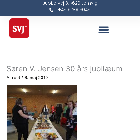
Jupitervej 8, 7620 Lemvig
Gå
+45 9789 3045
til
indholdet
Søren V. Jensen 30 års jubilæum
Af
root
/
6. maj 2019