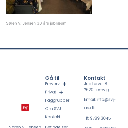
Søren V. Jensen 30 års jubilæum
Gå til
Kontakt
Erhverv
Jupitervej 8
7620 Lemvig
Privat
Email: info@svj-
Faggrupper
as.dk
Om SVJ
Kontakt
Tlf: 9789 3045
Betingelser
Søren V. Jensen