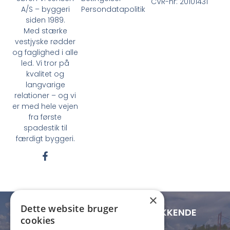
CVR-nr: 20101431
Persondatapolitik
A/S – byggeri
siden 1989.
Med stærke
vestjyske rødder
og faglighed i alle
led. Vi tror på
kvalitet og
langvarige
relationer – og vi
er med hele vejen
fra første
spadestik til
færdigt byggeri.
F
a
c
e
b
×
o
Dette website bruger
o
LOKAL FORANKRING - LANDSDÆKKENDE
cookies
k
RÆKKEVIDDE
-