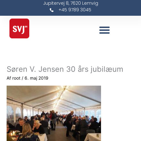
Jupitervej 8, 7620 Lemvig
Gå
+45 9789 3045
til
indholdet
Søren V. Jensen 30 års jubilæum
Af
root
/
6. maj 2019