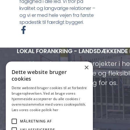
faglighed i alle led. Vi tror på
kvalitet og langvarige relationer –
og vi er med hele vejen fra første
spadestik til færdigt byggeri.
F
a
c
LOKAL FORANKRING - LANDSDÆKKENDE
e
b
Med base i Lemvig og projekter i h
×
o
Dette website bruger
vi både lokalt forankrede og fleksibl
o
cookies
kommer, når du har brug for os.
k
Dette websted bruger cookies til at forbedre
-
brugeroplevelsen. Ved at bruge vores
hjemmeside accepterer du alle cookies i
f
overensstemmelse med vores cookiepolitik.
Kontakt os i dag
Læs vores cookie politik her
MÅLRETNING AF
UKLASSIFICEREDE