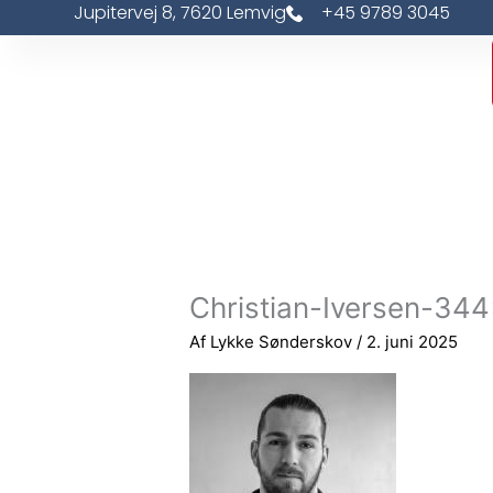
Jupitervej 8, 7620 Lemvig
+45 9789 3045
Gå
til
indholdet
Christian-Iversen-34
Af
Lykke Sønderskov
/
2. juni 2025