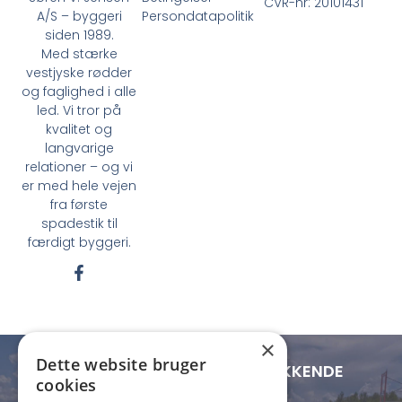
CVR-nr: 20101431
Persondatapolitik
A/S – byggeri
siden 1989.
Med stærke
vestjyske rødder
og faglighed i alle
led. Vi tror på
kvalitet og
langvarige
relationer – og vi
er med hele vejen
fra første
spadestik til
færdigt byggeri.
F
a
c
e
b
×
o
Dette website bruger
o
LOKAL FORANKRING - LANDSDÆKKENDE
cookies
k
RÆKKEVIDDE
-