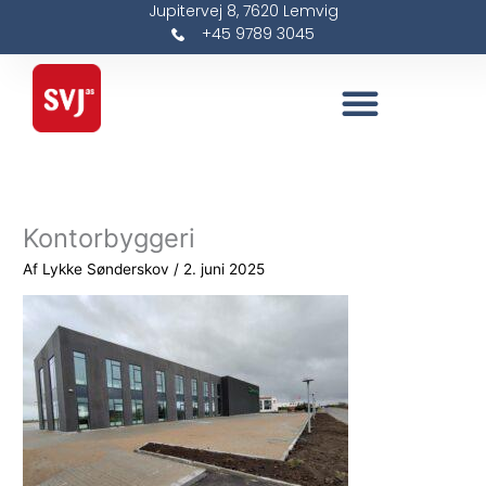
Jupitervej 8, 7620 Lemvig
Gå
+45 9789 3045
til
indholdet
Kontorbyggeri
Af
Lykke Sønderskov
/
2. juni 2025