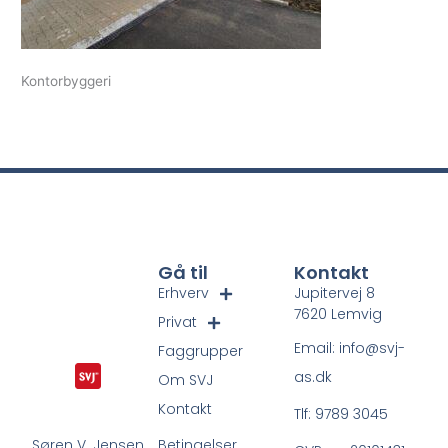
Kontorbyggeri
Gå til
Kontakt
Erhverv
Jupitervej 8
7620 Lemvig
Privat
Email: info@svj-
Faggrupper
as.dk
Om SVJ
Kontakt
Tlf: 9789 3045
Betingelser
Søren V. Jensen