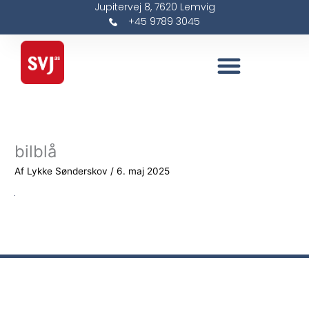
Jupitervej 8, 7620 Lemvig
Gå
+45 9789 3045
til
indholdet
bilblå
Af
Lykke Sønderskov
/
6. maj 2025