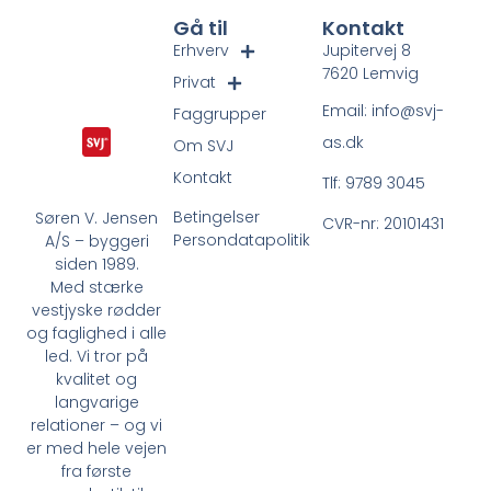
Gå til
Kontakt
Erhverv
Jupitervej 8
7620 Lemvig
Privat
Email: info@svj-
Faggrupper
as.dk
Om SVJ
Kontakt
Tlf: 9789 3045
Betingelser
Søren V. Jensen
CVR-nr: 20101431
Persondatapolitik
A/S – byggeri
siden 1989.
Med stærke
vestjyske rødder
og faglighed i alle
led. Vi tror på
kvalitet og
langvarige
relationer – og vi
er med hele vejen
fra første