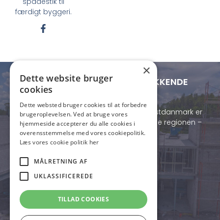
spadestik til
færdigt byggeri.
F
a
c
e
b
×
o
Dette website bruger
o
LOKAL FORANKRING - LANDSDÆKKENDE
cookies
k
RÆKKEVIDDE
-
Dette websted bruger cookies til at forbedre
f
Med base i Lemvig og projekter i hele Vestdanmark er
brugeroplevelsen. Ved at bruge vores
vi både lokalt forankrede og fleksible i hele regionen –
hjemmeside accepterer du alle cookies i
vi kommer, når du har brug for os.
overensstemmelse med vores cookiepolitik.
Læs vores cookie politik her
MÅLRETNING AF
Kontakt os i dag
UKLASSIFICEREDE
TILLAD COOKIES