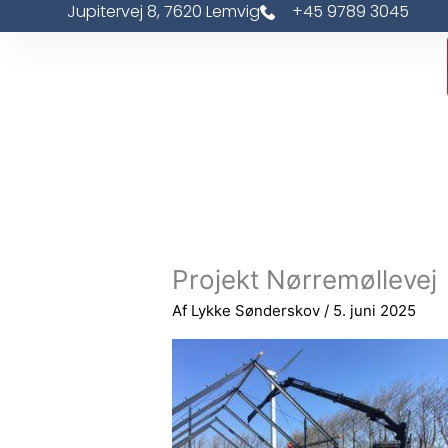
Jupitervej 8, 7620 Lemvig
+45 9789 3045
Gå
til
indholdet
Projekt Nørremøllevej
Af
Lykke Sønderskov
/
5. juni 2025