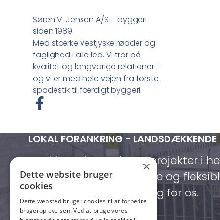
Søren V. Jensen A/S – byggeri
siden 1989.
Med stærke vestjyske rødder og
faglighed i alle led. Vi tror på
kvalitet og langvarige relationer –
og vi er med hele vejen fra første
spadestik til færdigt byggeri.
F
a
c
LOKAL FORANKRING - LANDSDÆKKENDE
e
b
Med base i Lemvig og projekter i h
×
o
Dette website bruger
vi både lokalt forankrede og fleksibl
o
cookies
kommer, når du har brug for os.
k
Dette websted bruger cookies til at forbedre
-
brugeroplevelsen. Ved at bruge vores
hjemmeside accepterer du alle cookies i