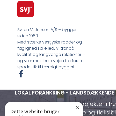
Søren V. Jensen A/S – byggeri
siden 1989.
Med stærke vestjyske rødder og
faglighed i alle led. Vi tror på
kvalitet og langvarige relationer –
og vi er med hele vejen fra første
spadestik til færdigt byggeri.
F
a
c
LOKAL FORANKRING - LANDSDÆKKENDE
e
b
Med base i Lemvig og projekter i h
×
o
Dette website bruger
vi både lokalt forankrede og fleksibl