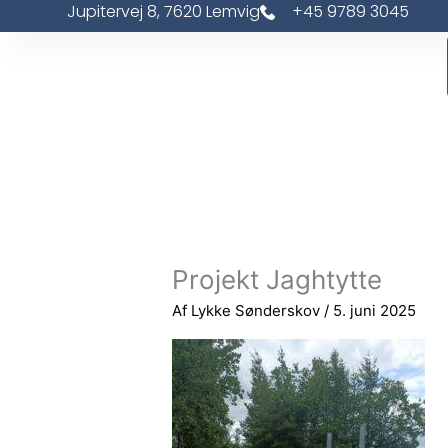
Jupitervej 8, 7620 Lemvig
+45 9789 3045
Gå
til
indholdet
Projekt Jaghtytte
Af
Lykke Sønderskov
/
5. juni 2025