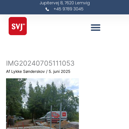
Jupitervej 8, 7620 Lemvig
Gå
+45 9789 3045
til
indholdet
IMG20240705111053
Af
Lykke Sønderskov
/
5. juni 2025