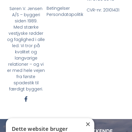
Betingelser
Søren V. Jensen
CVR-nr: 20101431
Persondatapolitik
A/S – byggeri
siden 1989.
Med stærke
vestjyske rødder
og faglighed i alle
led. Vi tror på
kvalitet og
langvarige
relationer – og vi
er med hele vejen
fra første
spadestik til
færdigt byggeri.
F
a
c
e
b
×
o
Dette website bruger
o
LOKAL FORANKRING - LANDSDÆKKENDE