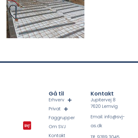
Gå til
Kontakt
Erhverv
Jupitervej 8
7620 Lemvig
Privat
Email: info@svj-
Faggrupper
as.dk
Om SVJ
Kontakt
Tlf: 9789 3045