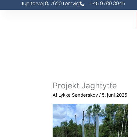
Jupitervej 8, 7620 Lemvig
+45 9789 3045
Gå
til
indholdet
Projekt Jaghtytte
Af
Lykke Sønderskov
/
5. juni 2025