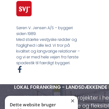
Søren V. Jensen A/S – byggeri
siden 1989.
Med stærke vestjyske rødder og
faglighed i alle led. Vi tror på
kvalitet og langvarige relationer –
og vi er med hele vejen fra første
spadestik til færdigt byggeri.
F
a
c
LOKAL FORANKRING - LANDSDÆKKENDE
e
b
Med base i Lemvig og projekter i h
×
o
Dette website bruger
vi både lokalt forankrede og fleksibl