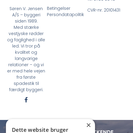
Betingelser
Søren V. Jensen
CVR-nr: 20101431
Persondatapolitik
A/S – byggeri
siden 1989.
Med stærke
vestjyske rødder
og faglighed i alle
led. Vi tror på
kvalitet og
langvarige
relationer – og vi
er med hele vejen
fra første
spadestik til
færdigt byggeri.
F
a
c
e
b
×
o
Dette website bruger
o
LOKAL FORANKRING - LANDSDÆKKENDE