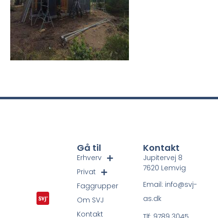
Gå til
Kontakt
Erhverv
Jupitervej 8
7620 Lemvig
Privat
Email: info@svj-
Faggrupper
as.dk
Om SVJ
Kontakt
Tlf: 9789 3045