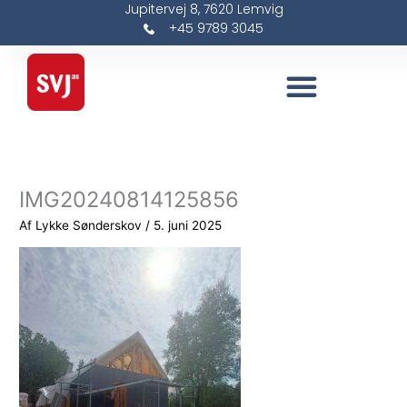
Jupitervej 8, 7620 Lemvig
Gå
+45 9789 3045
til
indholdet
IMG20240814125856
Af
Lykke Sønderskov
/
5. juni 2025